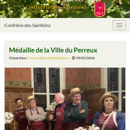
Confrérie des Sainfoins
Toggl
navig
Médaille de la Ville du Perreux
Classé dans
Convivialité
,
Manifestations
09/02/2026