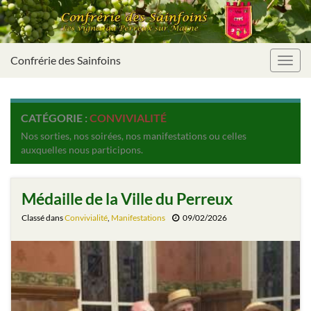
Confrérie des Sainfoins
Toggl
navig
CATÉGORIE :
CONVIVIALITÉ
Nos sorties, nos soirées, nos manifestations ou celles
auxquelles nous participons.
Médaille de la Ville du Perreux
Classé dans
Convivialité
,
Manifestations
09/02/2026