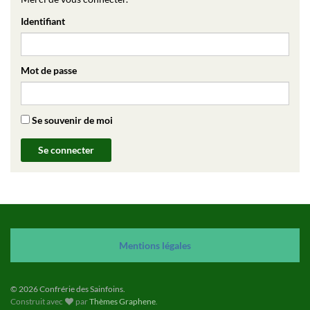
Identifiant
Mot de passe
Se souvenir de moi
Mention
s
légales
© 2026 Confrérie des Sainfoins.
Construit avec
par
Thèmes Graphene
.