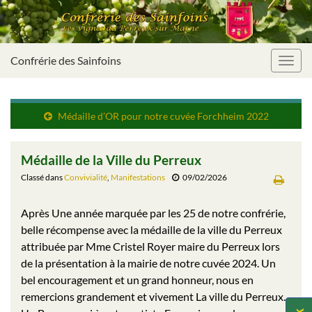
Confrérie des Sainfoins
Toggl
navig
Médaille d’OR pour notre cuvée Forchheim 2022
Médaille de la Ville du Perreux
Classé dans
Convivialité
,
Manifestations
09/02/2026
Après Une année marquée par les 25 de notre confrérie,
belle récompense avec la médaille de la ville du Perreux
attribuée par Mme Cristel Royer maire du Perreux lors
de la présentation à la mairie de notre cuvée 2024. Un
bel encouragement et un grand honneur, nous en
remercions grandement et vivement La ville du Perreux.