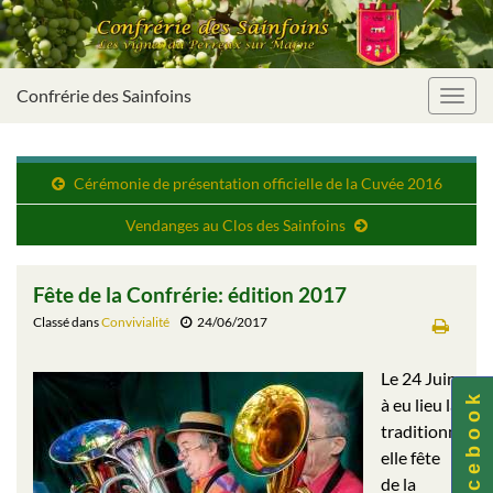
Confrérie des Sainfoins
Toggl
navig
Cérémonie de présentation officielle de la Cuvée 2016
Vendanges au Clos des Sainfoins
Fête de la Confrérie: édition 2017
Classé dans
Convivialité
24/06/2017
Le 24 Juin
F a c e b o o k
à eu lieu la
traditionn
elle fête
de la