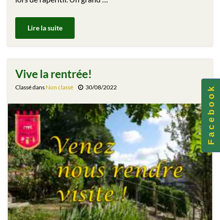
Lire la suite
Vive la rentrée!
Classé dans
Non classé
30/08/2022
F a c e b o o k