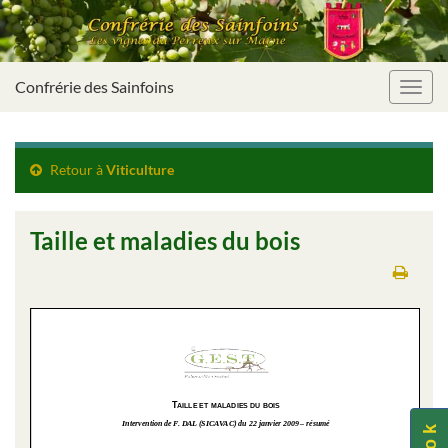
Confrérie des Sainfoins
Toggl
navig
Retour à
Viticulture
Taille et maladies du bois