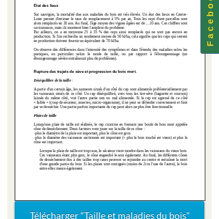
F a c e b o o k
Télécharger “Taille et maladies du bois”