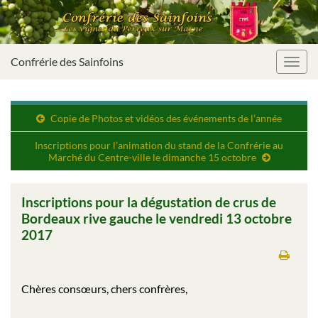
Confrérie des Sainfoins
Toggl
navig
Copie de Photos et vidéos des événements de l’année
Inscriptions pour l’animation du stand de la Confrérie au
Marché du Centre-ville le dimanche 15 octobre
Inscriptions pour la dégustation de crus de
Bordeaux rive gauche le vendredi 13 octobre
2017
Chères consœurs, chers confrères,