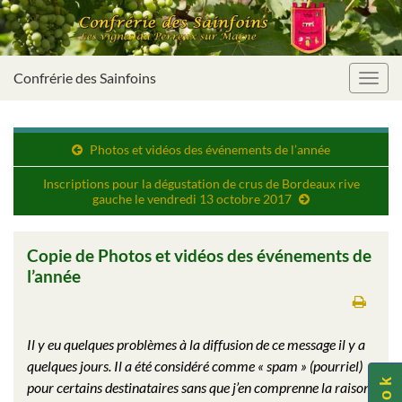
Confrérie des Sainfoins
Toggl
navig
Photos et vidéos des événements de l’année
Inscriptions pour la dégustation de crus de Bordeaux rive
gauche le vendredi 13 octobre 2017
Copie de Photos et vidéos des événements de
l’année
Il y eu quelques problèmes à la diffusion de ce message il y a
quelques jours. Il a été considéré comme « spam » (pourriel)
pour certains destinataires sans que j’en comprenne la raison.