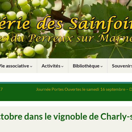
Vie associative
Activités
Bibliothèque
Souveni
17
Journée Portes Ouvertes le samedi 16 septembre – Dé
octobre dans le vignoble de Charly