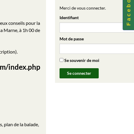
F a c e b o o k
Merci de vous connecter.
Identifiant
eux conseils pour la
 la Marne, à 1h 00 de
Mot de passe
ription).
Se souvenir de moi
com/index.php
, plan de la balade,