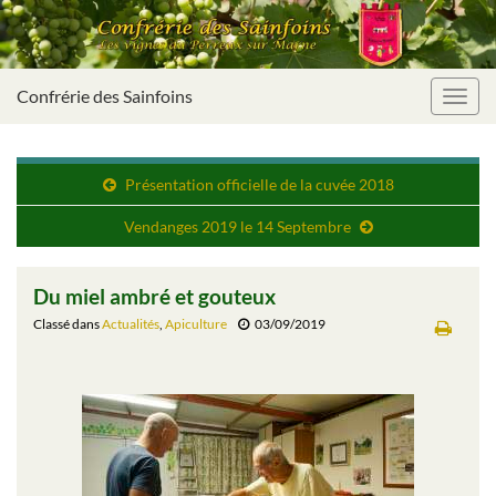
Confrérie des Sainfoins
Toggl
navig
Présentation officielle de la cuvée 2018
Vendanges 2019 le 14 Septembre
Du miel ambré et gouteux
Classé dans
Actualités
,
Apiculture
03/09/2019