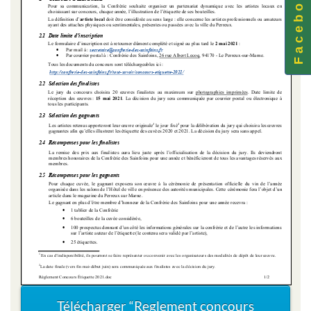
F a c e b o o k
Télécharger “Reglement concours