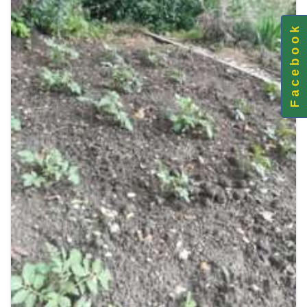
F a c e b o o k