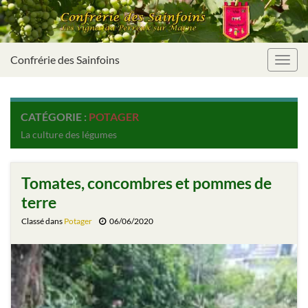
Confrérie des Sainfoins
Toggl
navig
CATÉGORIE :
POTAGER
La culture des légumes
Tomates, concombres et pommes de
terre
Classé dans
Potager
06/06/2020