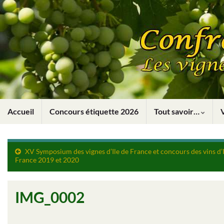
Accueil
Concours étiquette 2026
Tout savoir…
XV Symposium des vignes d’Ile de France et concours des vins d’I
France 2019 et 2020
IMG_0002