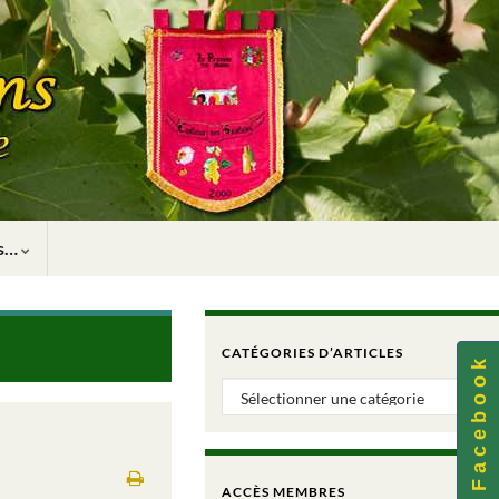
rs…
CATÉGORIES D’ARTICLES
F a c e b o o k
Catégories d’articles
ACCÈS MEMBRES