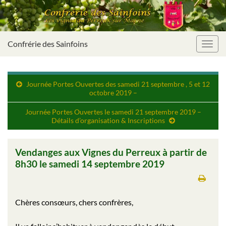
Confrérie des Sainfoins
Toggl
navig
Journée Portes Ouvertes des samedi 21 septembre , 5 et 12
octobre 2019 –
Journée Portes Ouvertes le samedi 21 septembre 2019 –
Détails d’organisation & Inscriptions
Vendanges aux Vignes du Perreux à partir de
8h30 le samedi 14 septembre 2019
Chères consœurs, chers confrères,