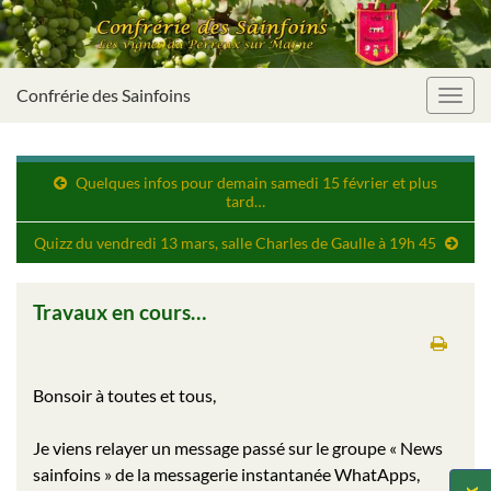
Confrérie des Sainfoins
Toggl
navig
Quelques infos pour demain samedi 15 février et plus
tard…
Quizz du vendredi 13 mars, salle Charles de Gaulle à 19h 45
Travaux en cours…
Bonsoir à toutes et tous,
Je viens relayer un message passé sur le groupe « News
sainfoins » de la messagerie instantanée WhatApps,