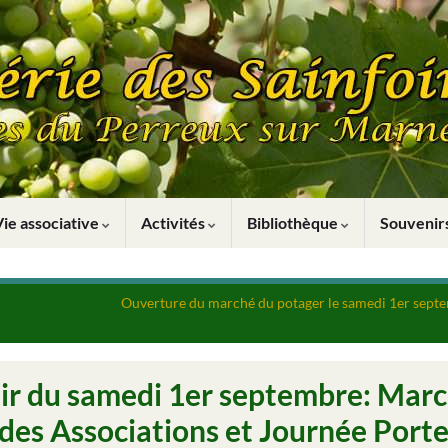
Vie associative
Activités
Bibliothèque
Souveni
Ouverture du marché du potager le samedi 1er sept
tir du samedi 1er septembre: Mar
des Associations et Journée Port