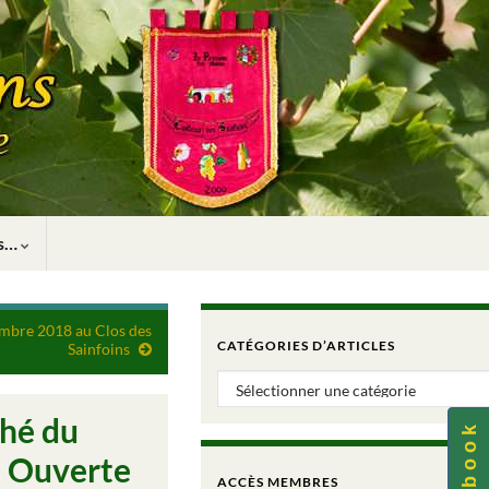
rs…
embre 2018 au Clos des
CATÉGORIES D’ARTICLES
Sainfoins
Catégories d’articles
ché du
e Ouverte
ACCÈS MEMBRES