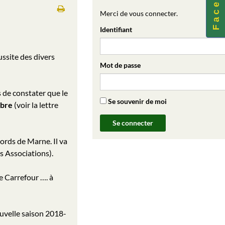
F a c e b o o k
Merci de vous connecter.
Identifiant
ssite des divers
Mot de passe
 de constater que le
Se souvenir de moi
mbre
(voir la lettre
ords de Marne. Il va
es Associations).
ue Carrefour …. à
uvelle saison 2018-