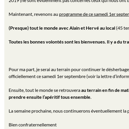
2019 (ne sont évidemment pas concernés ceux qui nous ont déj
Maintenant, revenons au
programme de ce samedi 1er septe
(Presque) tout le monde avec Alain et Hervé au local
(45 ter
Toutes les bonnes volontés sont les bienvenues. Il y a du t
Pour ma part, je serai au terrain pour continuer le désherbage,
officiellement ce samedi 1er septembre (voir la lettre d’info
Ensuite, tout le monde se retrouvera
au terrain en fin de ma
prendre ensuite l’apéritif tous ensemble
.
La semaine prochaine, nous continuerons éventuellement la 
Bien confraternellement