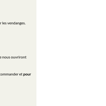
ur les vendanges.
 nous ouvriront
z commander et
pour