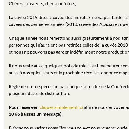
Chères consœurs, chers confrères,
La cuvée 2019 dites « cuvée des murets » ne va pas tarder à 
cuvées des dernières années (2018: cuvée des Acacias et qu
Chaque année nous remettons aussi gratuitement à nos adhére
personnes qui n’auraient pas retirées celles de la cuvée 2018 
et nous ne pouvons pas garder indéfiniment notre production
Il nous reste aussi quelques pots de miel, il est malheureusement
aussi à nos apiculteurs et la prochaine récolte s’annonce magn
Règlement en espèces ou par chèque à l’ordre de la Confréri
plusieurs dates de distribution.
Pour réserver
cliquez simplement ici
afin de nous envoyer
10 66 (laissez un message).
Puisque nous parlons bouteilles, vous pouvez nous ramener quelque