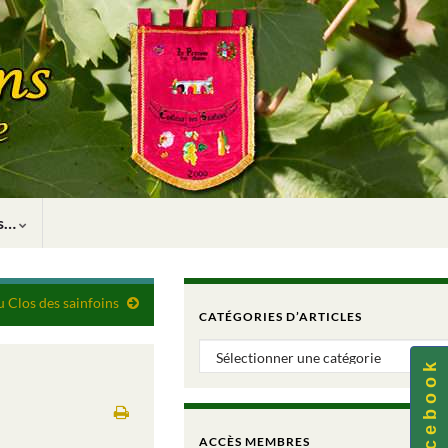
rs…
Clos des sainfoins
CATÉGORIES D’ARTICLES
Catégories d’articles
F a c e b o o k
ACCÈS MEMBRES