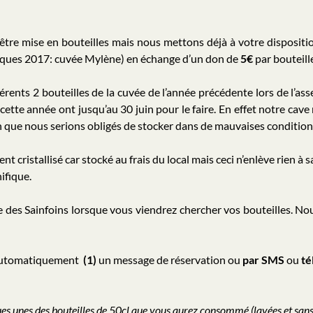
être mise en bouteilles mais nous mettons déjà à votre dispositi
elques 2017: cuvée Mylène) en échange d’un don de
5€
par bouteille
nts 2 bouteilles de la cuvée de l’année précédente lors de l’ass
cette année ont jusqu’au 30 juin pour le faire. En effet notre cave 
 que nous serions obligés de stocker dans de mauvaises condition
 cristallisé car stocké au frais du local mais ceci n’enlève rien à sa
ifique.
e des Sainfoins lorsque vous viendrez chercher vos bouteilles. No
 automatiquement
(1)
un message de réservation ou
par SMS
ou
té
s unes des bouteilles de 50cl que vous aurez consommé (lavées et sans l