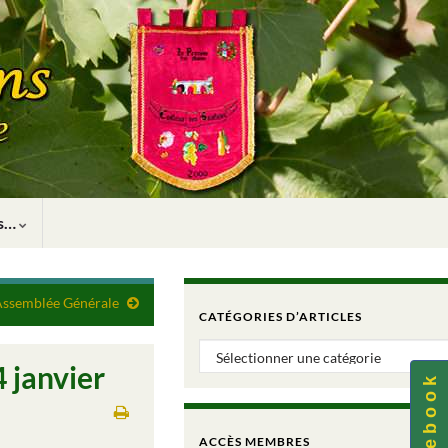
rs…
’Assemblée Générale
CATÉGORIES D’ARTICLES
Catégories d’articles
 janvier
F a c e b o o k
ACCÈS MEMBRES