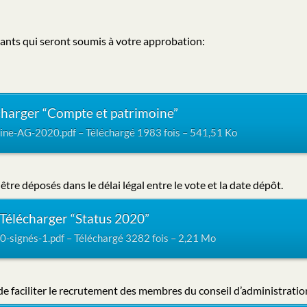
nts qui seront soumis à votre approbation:
charger “Compte et patrimoine”
ne-AG-2020.pdf – Téléchargé 1983 fois – 541,51 Ko
tre déposés dans le délai légal entre le vote et la date dépôt.
Télécharger “Status 2020”
-signés-1.pdf – Téléchargé 3282 fois – 2,21 Mo
 de faciliter le recrutement des membres du conseil d’administratio