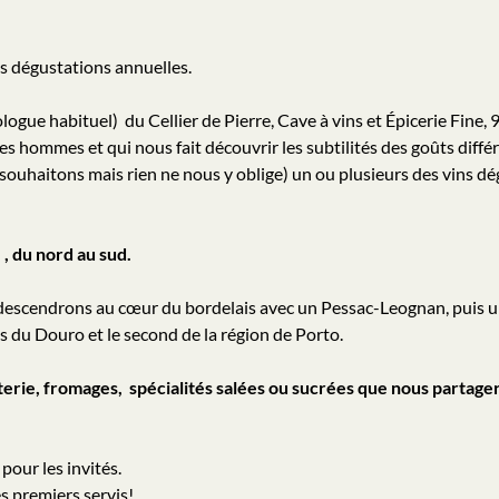
s dégustations annuelles.
gue habituel) du Cellier de Pierre, Cave à vins et Épicerie Fine, 
 les hommes et qui nous fait découvrir les subtilités des goûts diffé
e souhaitons mais rien ne nous y oblige) un ou plusieurs des vins dég
 , du nord au sud.
descendrons au cœur du bordelais avec un Pessac-Leognan, puis 
es du Douro et le second de la région de Porto.
rie, fromages, spécialités salées ou sucrées que nous partage
pour les invités.
es premiers servis!