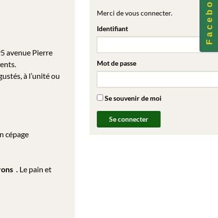
F a c e b o o k
Merci de vous connecter.
Identifiant
95 avenue Pierre
Mot de passe
rents.
ustés, à l’unité ou
Se souvenir de moi
un cépage
rons .
Le pain et