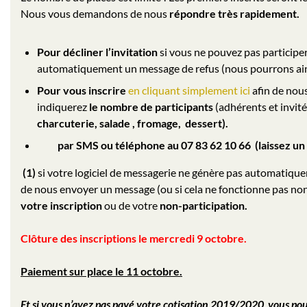
Nous vous demandons de nous
répondre très rapidement.
Pour décliner l’invitation
si vous ne pouvez pas particip
automatiquement un message de refus (nous pourrons ainsi 
Pour vous inscrire
en cliquant simplement ici
afin de no
indiquerez
le nombre de participants
(adhérents et invité
charcuterie, salade , fromage, dessert).
par SMS ou téléphone au 07 83 62 10 66 (laissez un
(1)
si votre logiciel de messagerie ne génère pas automatiq
de nous envoyer un message (ou si cela ne fonctionne pas n
votre inscription
ou de votre
non-participation.
Clôture des inscriptions le mercredi 9 octobre.
Paiement sur place
le 11 octobre.
Et si vous n’avez pas payé votre cotisation 2019/2020 vous pou