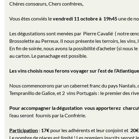
Chères consœurs, Chers confrères
,
Vous êtes conviés le
vendredi 11 octobre à 19h45
une de no
Les dégustations sont menées par Pierre Cavalié ( notre œnolo
Brossolette au Perreux. Il nous présente les terroirs, les vins,
En fin de soirée, nous avons la possibilité d’acheter (si nous l
au carton. Le panachage est possible.
Les vins choisis nous ferons voyager sur l’est de l’Atlantique
Nous commencerons par un cabernet franc du pays Nantais, 
Tempranillo de Galice, et 2 vins Portugais : le premier des riv
Pour accompagner la dégustation vous apporterez charcute
l’eau seront fournis par la Confrérie.
Participation
:
17€
pour les adhérents et leur conjoint et
20€
Le nombre de places est limité ! Les premiers inscrits seront l