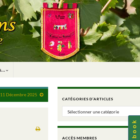
rs…
i 11 Décembre 2025
CATÉGORIES D’ARTICLES
Catégories d’articles
F a c e b o o k
ACCÈS MEMBRES