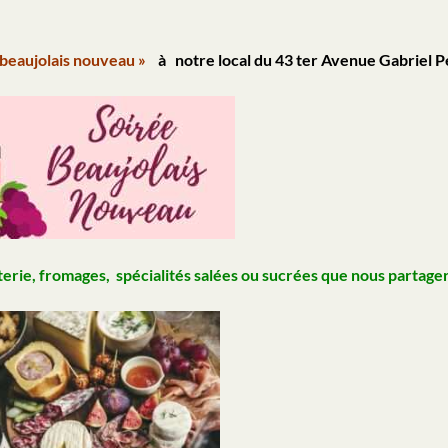
beaujolais nouveau »
à notre local du 43 ter Avenue Gabriel P
rie, fromages, spécialités salées ou sucrées que nous partage