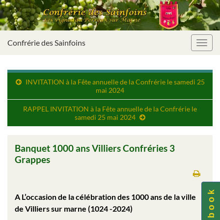
Confrérie des Sainfoins
Toggl
navig
INVITATION à la Fête annuelle de la Confrérie le samedi 25
mai 2024
RAPPEL INVITATION à la Fête annuelle de la Confrérie le
samedi 25 mai 2024
Banquet 1000 ans Villiers Confréries 3
Grappes
F a c e b o o k
A L’occasion de la célébration des 1000 ans de la ville
de Villiers sur marne (1024 -2024)