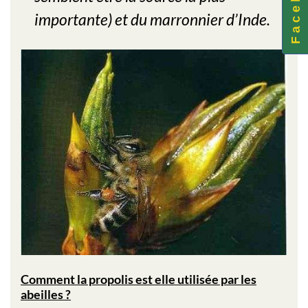
F a c e b o o k
importante) et du marronnier d’Inde.
Comment la propolis est elle utilisée par les
abeilles ?